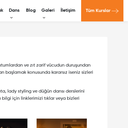
uk
Dans
Blog
Galeri
İletişim
Tüm Kurslar
 Önü Oyunculuğu
Resim Galeri
Bale
Video Galeri
Modern Dans
ı Drama Kursu
Tango
n
 tutumlardan ve zıt zarif vücudun duruşundan
an başlamak konusunda kararsız iseniz sizleri
Düğün Dansı
ta, lady styling ve düğün dansı derslerini
Latin Dansları
ilgi için linklerimizi tıklar veya bizleri