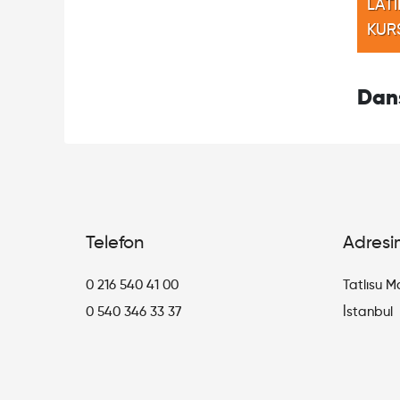
LAT
KUR
Dan
Telefon
Adresi
0 216 540 41 00
Tatlısu M
0 540 346 33 37
İstanbul