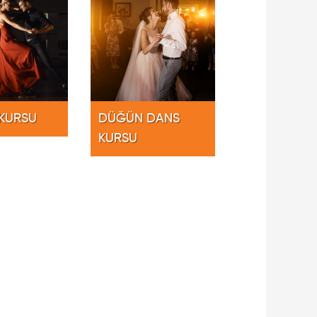
KURSU
DÜĞÜN DANS
KURSU