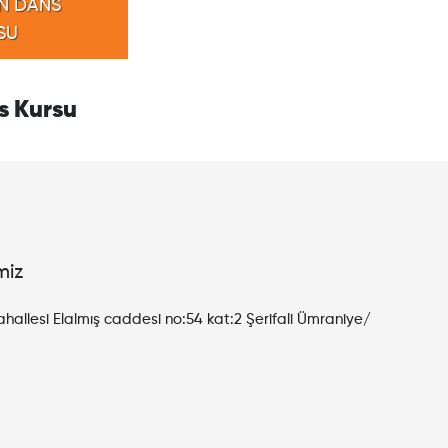
IN DANS
SU
s Kursu
miz
ahallesi Elalmış caddesi no:54 kat:2 Şerifali Ümraniye/