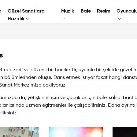
a
Güzel Sanatlara
Müzik
Bale
Resim
Oyuncul
Hazırlık
Güzel Sanatlar Hazırlık
Kamera
Piyano
Resim Bölümüne Hazırlık
Tiyatro
Keman
s
Konservatuar Hazırlık
Yaratıc
Gitar
Müzik Bölümüne Hazırlık
Diksiyo
tmek zarif ve düzenli bir harekettir, uyumlu bir şekilde güzel
Yan Flüt
n bölümlerinden oluşur. Dans etmek istiyor fakat hangi danst
BİLSEM Hazırlık
Sanat Merkezimize bekliyoruz.
Şan
muzda da; yetişkinler için ve çocuklar için bale, salsa, bacha
Viyolonsel
lanlarında uzman eğitmenler ile çalışabilirsiniz. Daha ayrıntılı b
lirsiniz.
Ukulele
Bateri