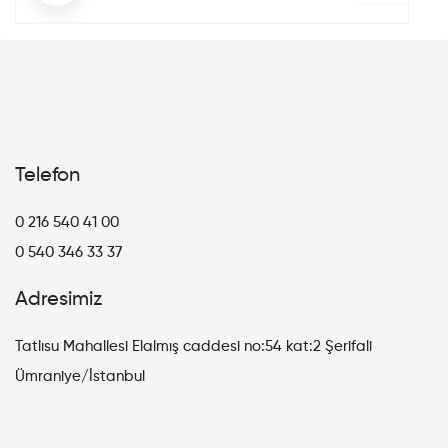
Telefon
0 216 540 41 00
0 540 346 33 37
Adresimiz
Tatlısu Mahallesi Elalmış caddesi no:54 kat:2 Şerifali
Ümraniye/İstanbul